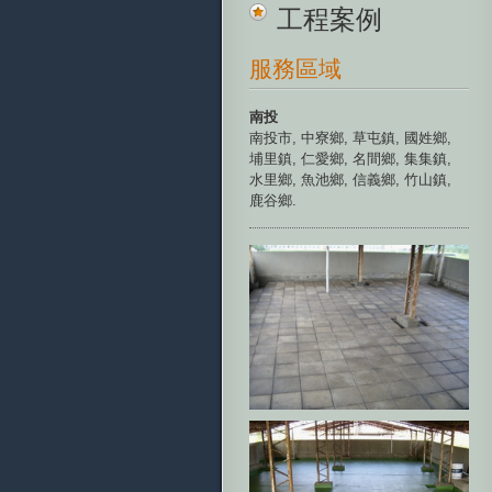
工程案例
服務區域
南投
南投市
,
中寮鄉
,
草屯鎮
,
國姓鄉
,
埔里鎮
,
仁愛鄉
,
名間鄉
,
集集鎮
,
水里鄉
,
魚池鄉
,
信義鄉
,
竹山鎮
,
鹿谷鄉
.