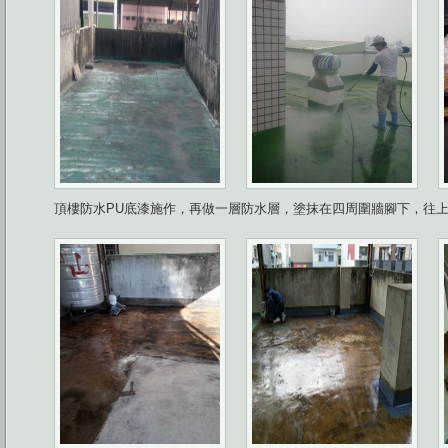
頂樓防水PU底漆施作，再做一層防水層，塗抹在四周圍牆腳下，往上算起