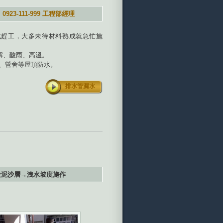
-111-999 工程部經理
或趕工，大多未待材料熟成就急忙施
解、酸雨、高溫。
廠、營舍等屋頂防水。
排水管漏水
設泥沙層→洩水坡度施作