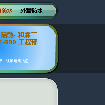
頂防水
外牆防水
隔熱- 和霖工
1-999 工程部
年限，破壞建築結構