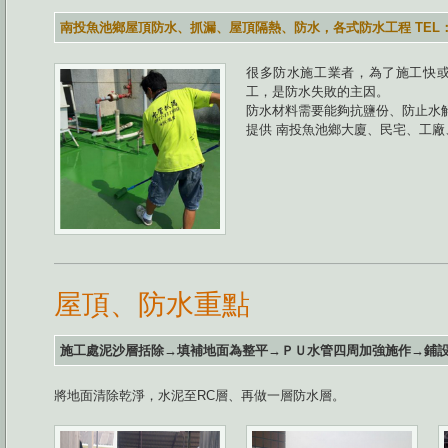
南投魚池鄉屋頂防水、抓漏、屋頂隔熱、防水，各式防水工程 TEL：0923
很多防水施工業者，為了施工快
工，是防水失敗的主因。
防水材料需要能夠抗鹽份、防止水
提供 南投魚池鄉大廈、民宅、工
屋頂、防水重點
施工處泥沙層括除→填補地面為整平→ＰＵ水管四周加強施作→鋪
將地面清除乾淨，水泥至RC層、再做一層防水層。