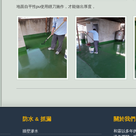
地面自平性pu使用鏝刀施作，才能做出厚度，
防水 & 抓漏
關於我們
牆壁滲水
和霖以多年