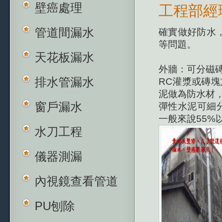
壁癌處理
工程部經
管道間漏水
確實做好防水
等問題。
天花板漏水
外牆：可分磁
排水管漏水
RC灌漿或磚
泥做為防水材
窗戶漏水
彈性水泥可細分
一般來說55%
水刀工程
儀器測漏
內視鏡查看管道
PU刨除