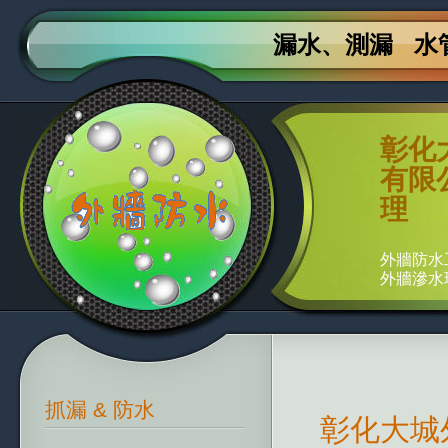
漏水、測漏
水
彰化
有限公
理
外牆防水
外牆滲水
抓漏 & 防水
彰化大城外