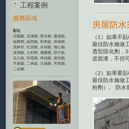
工程案例
服務區域
房屋防水
彰化
（1）如果不
芬園鄉
,
花壇鄉
,
秀水鄉
,
鹿港鎮
,
福興鄉
,
線西鄉
,
和美鎮
,
伸港鄉
,
最佳防水施做工
員林市
,
社頭鄉
,
永靖鄉
,
埔心鄉
,
透型固化劑，3
溪湖鎮
,
大村鄉
,
埔鹽鄉
,
田中鎮
,
道面漆，不但
北斗鎮
,
田尾鄉
,
埤頭鄉
,
溪州鄉
,
竹塘鄉
,
二林鎮
,
大城鄉
,
芳苑鄉
,
二水鄉
.
（2）如果要貼
最佳防水施做工
粉劑）。 防水重