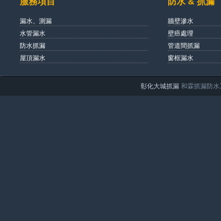
服務項目
防水 & 抓漏
漏水、測漏
牆壁滲水
水管漏水
壁癌處理
防水抓漏
管道間抓漏
屋頂漏水
窗框漏水
彰化大城抓漏
和霖抓漏防水工程公